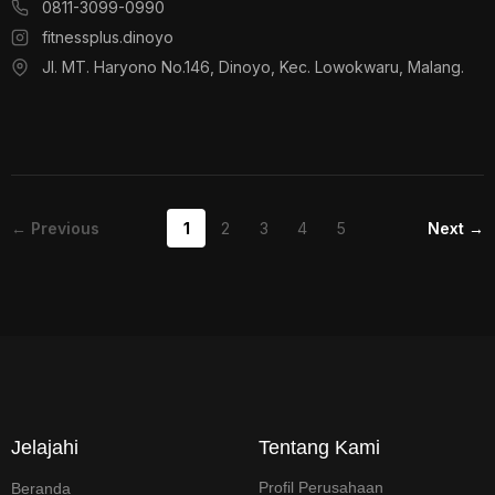
0811-3099-0990
fitnessplus.dinoyo
Jl. MT. Haryono No.146, Dinoyo, Kec. Lowokwaru, Malang.
← Previous
1
2
3
4
5
Next →
Jelajahi
Tentang Kami
Profil Perusahaan
Beranda